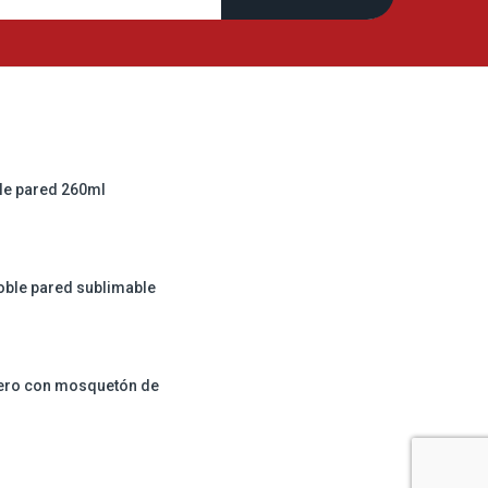
le pared 260ml
oble pared sublimable
ero con mosquetón de