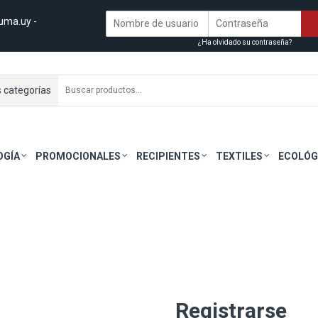
uma.uy
-
¿Ha olvidado su contraseña?
s categorías
OGÍA
PROMOCIONALES
RECIPIENTES
TEXTILES
ECOLÓG
Registrarse