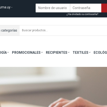
uma.uy
-
¿Ha olvidado su contraseña?
s categorías
OGÍA
PROMOCIONALES
RECIPIENTES
TEXTILES
ECOLÓG