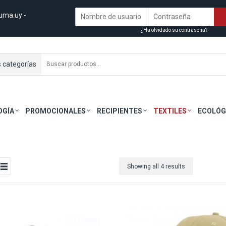
uma.uy
-
¿Ha olvidado su contraseña?
s categorías
OGÍA
PROMOCIONALES
RECIPIENTES
TEXTILES
ECOLÓG
Showing all 4 results