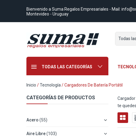
Bienvenido a Suma Regalos Empresariales
- Mail:
info@s
Montevideo - Uruguay
Todas la
TODAS LAS CATEGORÍAS
TECNOL
Inicio
/
Tecnología
/ Cargadores De Batería Portátil
CATEGORÍAS DE PRODUCTOS
Cargador 
te quedes
Acero
(55)
Aire Libre
(103)