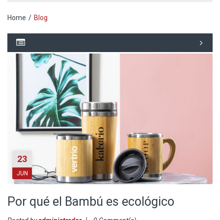
Home
/
Blog
23
JUN
Por qué el Bambú es ecológico