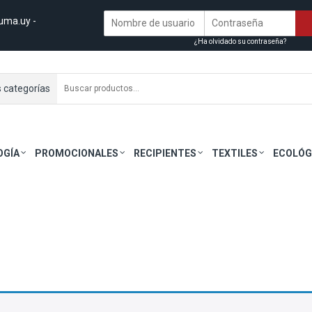
uma.uy
-
¿Ha olvidado su contraseña?
s categorías
OGÍA
PROMOCIONALES
RECIPIENTES
TEXTILES
ECOLÓG