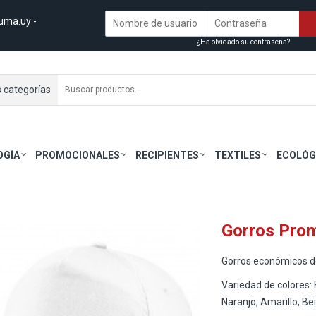
uma.uy
-
¿Ha olvidado su contraseña?
s categorías
OGÍA
PROMOCIONALES
RECIPIENTES
TEXTILES
ECOLÓG
Gorros Pro
Gorros económicos de
Variedad de colores: 
Naranjo, Amarillo, Be