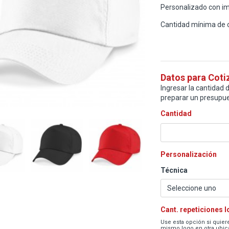
Personalizado con im
Cantidad mínima de 
Datos para Coti
Ingresar la cantidad d
preparar un presupue
Cantidad
Personalización
Técnica
Cant. repeticiones 
Use esta opción si quiere
mismo logo en otra ubica