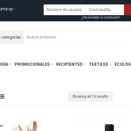
uma.uy
-
¿Ha olvidado su contraseña?
s categorías
OGÍA
PROMOCIONALES
RECIPIENTES
TEXTILES
ECOLÓG
Showing all 10 results