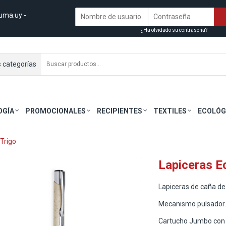
uma.uy
-
¿Ha olvidado su contraseña?
s categorías
OGÍA
PROMOCIONALES
RECIPIENTES
TEXTILES
ECOLÓG
Trigo
Lapiceras E
Lapiceras de caña de 
Mecanismo pulsador.
Cartucho Jumbo con t