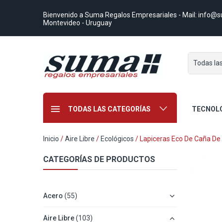
Bienvenido a Suma Regalos Empresariales
- Mail:
info@s
Montevideo - Uruguay
Todas la
TODAS LAS CATEGORÍAS
TECNOL
Inicio
/
Aire Libre
/
Ecológicos
/ Lapiceras Eco De Caña De 
CATEGORÍAS DE PRODUCTOS
Acero
(55)
Aire Libre
(103)