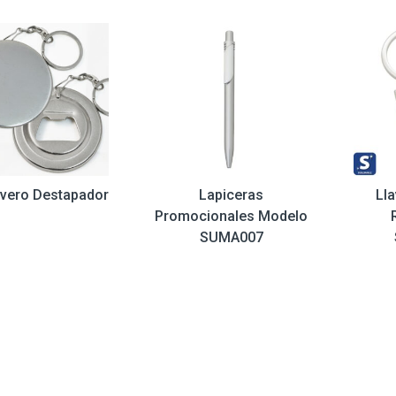
avero Destapador
Lapiceras
Ll
Promocionales Modelo
SUMA007