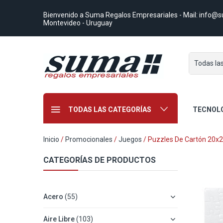
Bienvenido a Suma Regalos Empresariales
- Mail:
info@s
Montevideo - Uruguay
Todas la
TODAS LAS CATEGORÍAS
TECNOL
Inicio
/
Promocionales
/
Juegos
/ Puzzles De Cartón 20x
CATEGORÍAS DE PRODUCTOS
Acero
(55)
Aire Libre
(103)