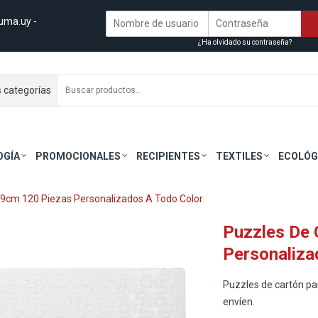
uma.uy
-
¿Ha olvidado su contraseña?
s categorías
OGÍA
PROMOCIONALES
RECIPIENTES
TEXTILES
ECOLÓG
29cm 120 Piezas Personalizados A Todo Color
Puzzles De 
Personaliza
Puzzles de cartón par
envíen.