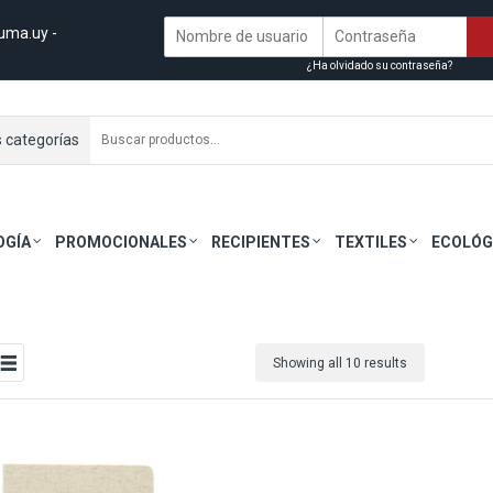
uma.uy
-
¿Ha olvidado su contraseña?
s categorías
OGÍA
PROMOCIONALES
RECIPIENTES
TEXTILES
ECOLÓG
Showing all 10 results