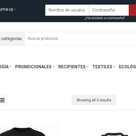
uma.uy
-
¿Ha olvidado su contraseña?
s categorías
OGÍA
PROMOCIONALES
RECIPIENTES
TEXTILES
ECOLÓG
Showing all 3 results