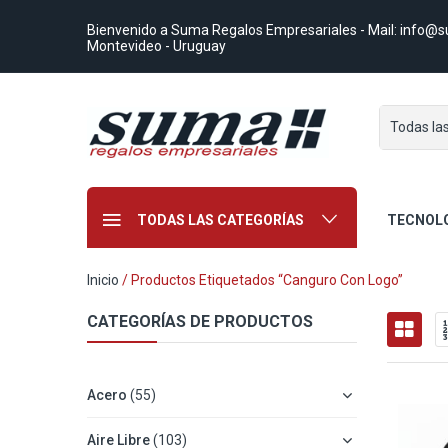
Bienvenido a Suma Regalos Empresariales
- Mail:
info@s
Montevideo - Uruguay
Todas la
TODAS LAS CATEGORÍAS
TECNOL
Inicio
/ Productos Etiquetados “canguro Con Logo”
CATEGORÍAS DE PRODUCTOS
Acero
(55)
Aire Libre
(103)