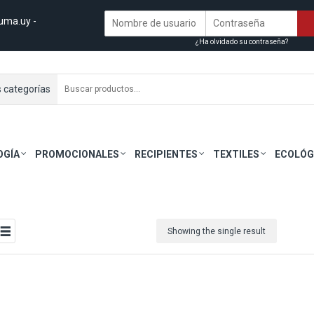
uma.uy
-
¿Ha olvidado su contraseña?
s categorías
OGÍA
PROMOCIONALES
RECIPIENTES
TEXTILES
ECOLÓG
Showing the single result