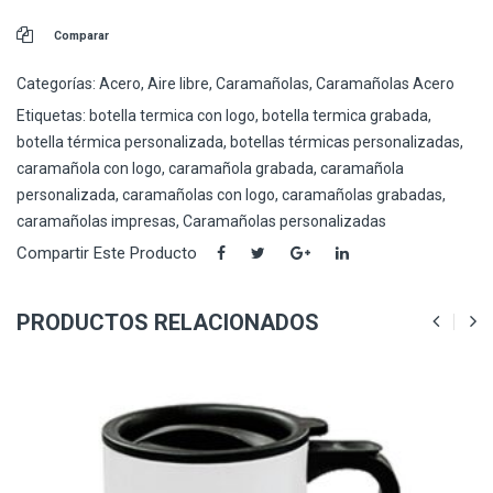
Comparar
Categorías:
Acero
,
Aire libre
,
Caramañolas
,
Caramañolas Acero
Etiquetas:
botella termica con logo
,
botella termica grabada
,
botella térmica personalizada
,
botellas térmicas personalizadas
,
caramañola con logo
,
caramañola grabada
,
caramañola
personalizada
,
caramañolas con logo
,
caramañolas grabadas
,
caramañolas impresas
,
Caramañolas personalizadas
Compartir Este Producto
PRODUCTOS RELACIONADOS