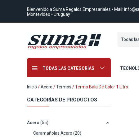
Bienvenido a Suma Regalos Empresariales
- Mail:
info@s
Montevideo - Uruguay
Todas la
TODAS LAS CATEGORÍAS
TECNOL
Inicio
/
Acero
/
Termos
/ Termo Bala De Color 1 Litro
CATEGORÍAS DE PRODUCTOS
Acero
(55)
Caramañolas Acero
(20)