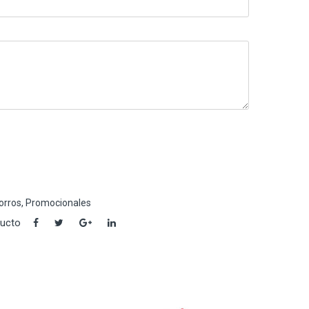
orros
,
Promocionales
ducto