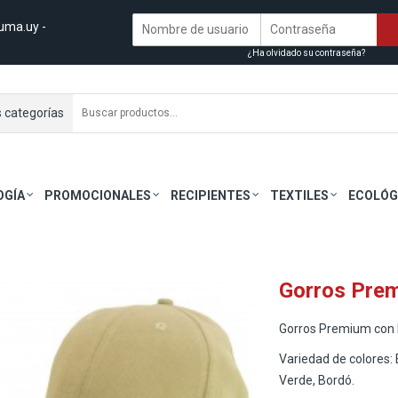
uma.uy
-
¿Ha olvidado su contraseña?
s categorías
OGÍA
PROMOCIONALES
RECIPIENTES
TEXTILES
ECOLÓG
Gorros Pre
Gorros Premium con b
Variedad de colores: 
Verde, Bordó.