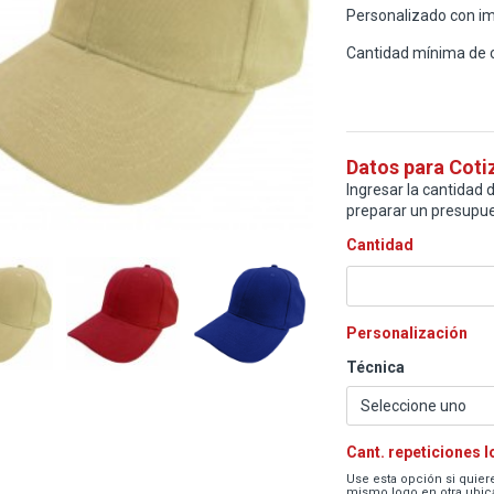
Personalizado con im
Cantidad mínima de 
Datos para Coti
Ingresar la cantidad d
preparar un presupue
Cantidad
Personalización
Técnica
Cant. repeticiones 
Use esta opción si quiere
mismo logo en otra ubica