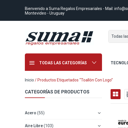
Bienvenido a Suma Regalos Empresariales
- Mail:
info@s
Montevideo - Uruguay
Todas la
TODAS LAS CATEGORÍAS
TECNOL
Inicio
/ Productos Etiquetados “toallón Con Logo”
CATEGORÍAS DE PRODUCTOS
Acero
(55)
Aire Libre
(103)