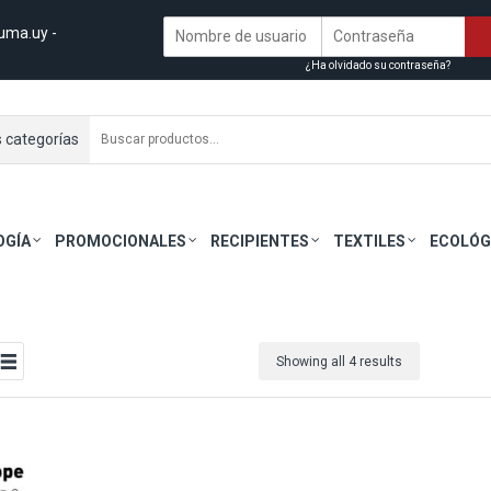
uma.uy
-
¿Ha olvidado su contraseña?
s categorías
OGÍA
PROMOCIONALES
RECIPIENTES
TEXTILES
ECOLÓG
Showing all 4 results