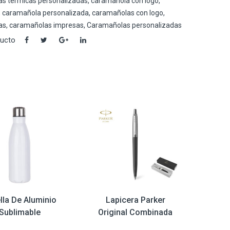
las térmicas personalizadas
,
caramañola con logo
,
,
caramañola personalizada
,
caramañolas con logo
,
as
,
caramañolas impresas
,
Caramañolas personalizadas
ducto
lla De Aluminio
Lapicera Parker
Sublimable
Original Combinada