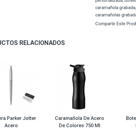
personalizada
,
botel
caramañola grabada
caramañolas grabad
Compartir Este Pro
UCTOS RELACIONADOS
ra Parker Jotter
Caramañola De Acero
Bote
Acero
De Colores 750 Ml