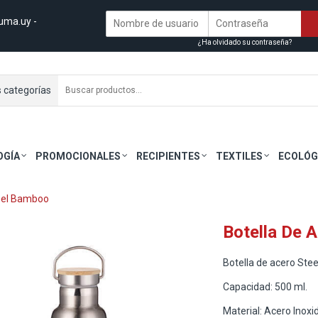
uma.uy
-
¿Ha olvidado su contraseña?
s categorías
OGÍA
PROMOCIONALES
RECIPIENTES
TEXTILES
ECOLÓG
teel Bamboo
Botella De 
Botella de acero Ste
Capacidad: 500 ml.
Material: Acero Inoxi