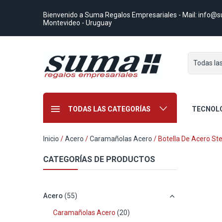
Bienvenido a Suma Regalos Empresariales
- Mail:
info@s
Montevideo - Uruguay
Todas la
TODAS LAS CATEGORÍAS
TECNOL
Inicio
/
Acero
/
Caramañolas Acero
/ Botella De Acero S
CATEGORÍAS DE PRODUCTOS
Acero
(55)
Caramañolas Acero
(20)