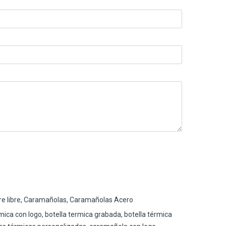
re libre
,
Caramañolas
,
Caramañolas Acero
rmica con logo
,
botella termica grabada
,
botella térmica