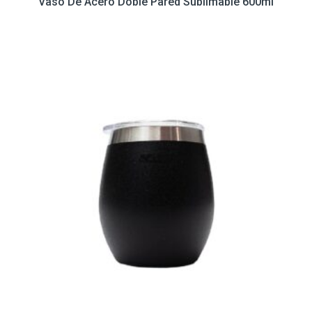
Vaso De Acero Doble Pared Sublimable 600ml