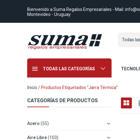
Bienvenido a Suma Regalos Empresariales
- Mail:
info@s
Montevideo - Uruguay
Todas la
TODAS LAS CATEGORÍAS
TECNOL
Inicio
/ Productos Etiquetados “jarra Térmica”
CATEGORÍAS DE PRODUCTOS
Acero
(55)
Aire Libre
(103)