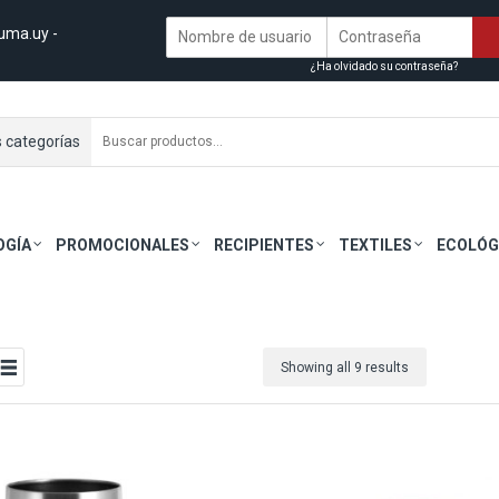
uma.uy
-
¿Ha olvidado su contraseña?
s categorías
OGÍA
PROMOCIONALES
RECIPIENTES
TEXTILES
ECOLÓG
Showing all 9 results